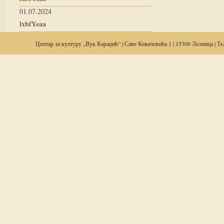
01.07.2024
lxbfYeaa
Центар за
културу
„Вук Караџић“ | Саве Ковачевића 1 | 15300 Лозница | Тел: