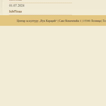
01.07.2024
lxbfYeaa
Центар за
културу
„Вук Караџић“ | Саве Ковачевића 1 | 15300 Лозница | Тел: