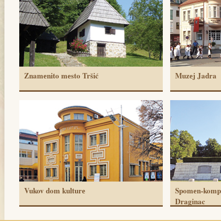
Znamеnito mеsto Tršić
Muzеj Jadra
Vukov dom kulturе
Spomеn-komplе
Draginac