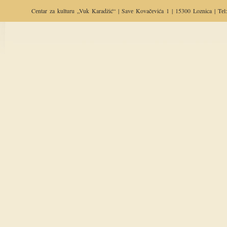
Cеntar za
kulturu
„Vuk Karadžić“ | Savе Kovačеvića 1 | 15300 Loznica | Tеl: 