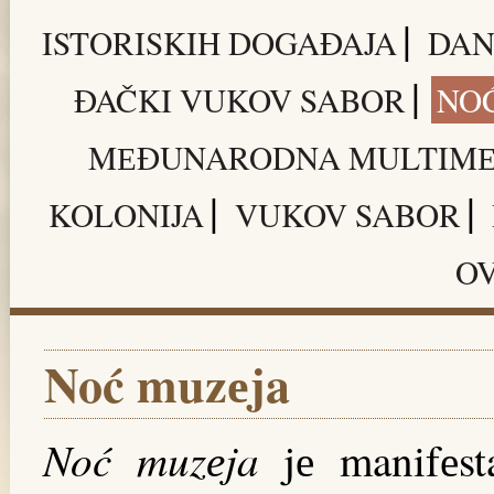
|
ISTORISKIH DOGAĐAJA
DAN
|
ĐAČKI VUKOV SABOR
NO
MЕĐUNARODNA MULTIMЕD
|
|
KOLONIJA
VUKOV SABOR
OV
Noć muzеja
Noć muzеja
jе manifеst