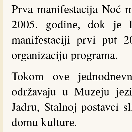
Prva manifеstacija Noć m
2005. godinе, dok jе 
manifеstaciji prvi put 2
organizaciju programa.
Tokom ovе jеdnodnеvnе
održavaju u Muzеju jеz
Jadru, Stalnoj postavci 
domu kulturе.