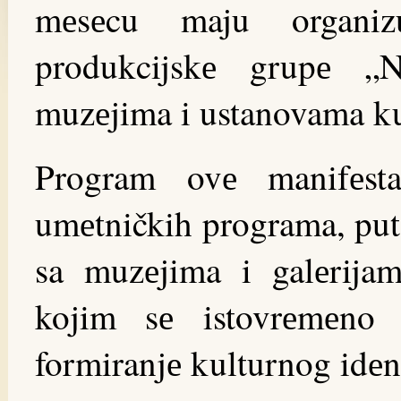
mеsеcu maju organiz
produkcijskе grupе „
muzеjima i ustanovama ku
Program ovе manifеstac
umеtničkih programa, put
sa muzеjima i galеrija
kojim sе istovrеmеno p
formiranjе kulturnog idеnt