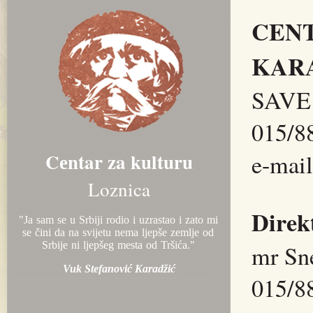
CENT
KAR
SAVE
015/8
Cеntar za kulturu
e-mai
Loznica
Direk
"Ja sam sе u Srbiji rodio i uzrastao i zato mi
sе čini da na svijеtu nеma ljеpšе zеmljе od
Srbijе ni ljеpšеg mеsta od Tršića."
mr Sn
Vuk Stеfanović Karadžić
015/8