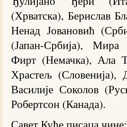
Ђулијано Ђери (Ит
(Хрватска), Берислав Бл
Ненад Јовановић (Срби
(Јапан-Србија), Мира
Фирт (Немачка), Ала Т
Храстељ (Словенија), 
Василије Соколов (Рус
Робертсон (Канада).
Савет Куће писаца чине: