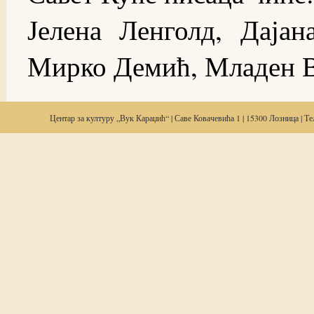
Јелена Ленголд, Даја
Мирко Демић, Младен В
Центар за
културу
„Вук Караџић“ | Саве Ковачевића 1 | 15300 Лозница | Тел: