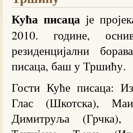
Кућа писаца
је проје
2010. године, осни
резиденцијални бора
писаца, баш у Тршићу.
Гости Куће писаца: И
Глас (Шкотска), Маи
Димитруља (Грчка), 